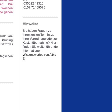
eiten auf
035022 43315
en. Die
0157 71459575
 4 Wochen
ine geben
Hinweise
Sie haben Fragen zu
Ihrem ersten Termin, zu
muskuläre
Ihrer Verordnung oder zur
e Prüfung
Kostenübernahme? Hier
usatz "NS
finden Sie weiterführende
Informationen.
Wissenswertes von A bis
 täglichen
Z