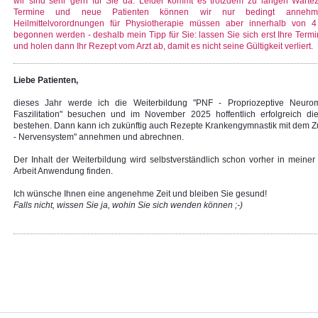
wir sind sehr gern für Sie da. Leider kommt es trotzdem zu langen Wartez
Termine und neue Patienten können wir nur bedingt annehm
Heilmittelvorordnungen für Physiotherapie müssen aber innerhalb von
begonnen werden - deshalb mein Tipp für Sie: lassen Sie sich erst Ihre Term
und holen dann Ihr Rezept vom Arzt ab, damit es nicht seine Gültigkeit verliert.
Liebe Patienten,
dieses Jahr werde ich die Weiterbildung "PNF - Propriozeptive Neuro
Faszilitation" besuchen und im November 2025 hoffentlich erfolgreich di
bestehen. Dann kann ich zukünftig auch Rezepte Krankengymnastik mit dem Z
- Nervensystem" annehmen und abrechnen.
Der Inhalt der Weiterbildung wird selbstverständlich schon vorher in meiner
Arbeit Anwendung finden.
Ich wünsche Ihnen eine angenehme Zeit und bleiben Sie gesund!
Falls nicht, wissen Sie ja, wohin Sie sich wenden können ;-)